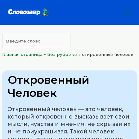
Перейти
Mai
к
Men
содержимому
Главная страница
»
Без рубрики
»
откровенный человек
Откровенный
Человек
Откровенный человек — это человек,
который откровенно высказывает свои
мысли, чувства и мнения, не скрывая их
и не приукрашивая. Такой человек
говорит правду, даже если она может