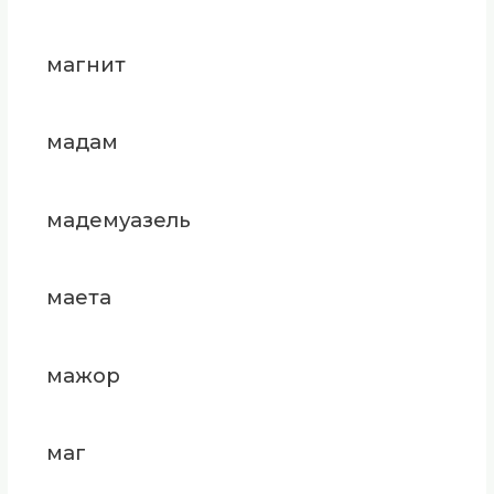
магнит
мадам
мадемуазель
маета
мажор
маг