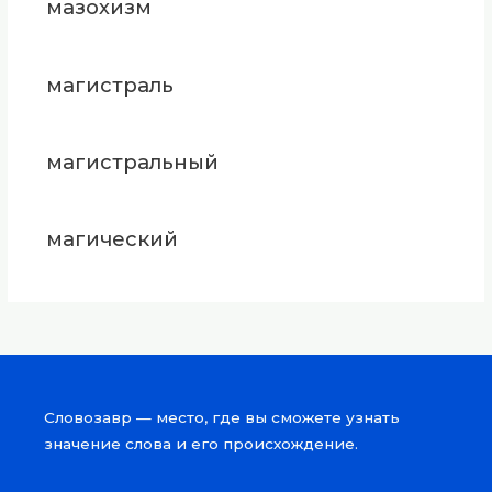
мазохизм
магистраль
магистральный
магический
Словозавр — место, где вы сможете узнать
значение слова и его происхождение.