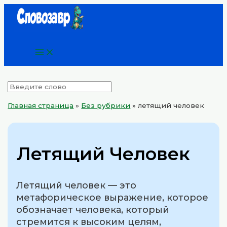
Main
Перейти
Menu
к
содержимому
Главная страница
»
Без рубрики
»
летящий человек
Летящий Человек
Летящий человек — это
метафорическое выражение, которое
обозначает человека, который
стремится к высоким целям,