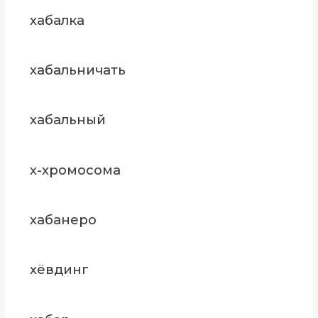
хабалка
хабальничать
хабальный
х-хромосома
хабанеро
хёвдинг