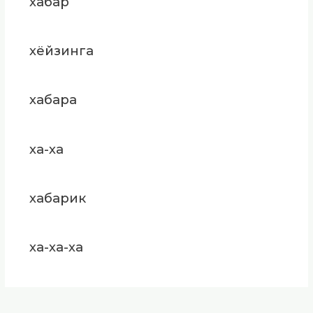
хабар
хёйзинга
хабара
ха-ха
хабарик
ха-ха-ха