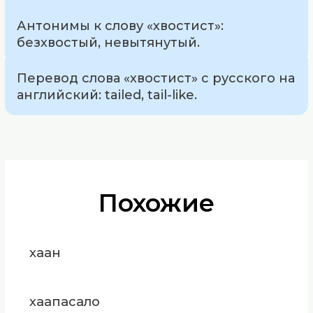
Антонимы к слову «хвостист»:
безхвостый, невытянутый.
Перевод слова «хвостист» с русского на
английский: tailed, tail-like.
Похожие
хаан
хаапасало