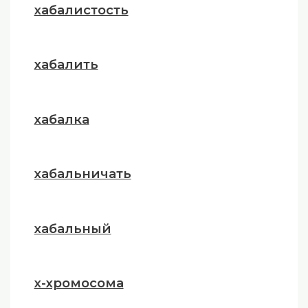
хабалистость
хабалить
хабалка
хабальничать
хабальный
х-хромосома