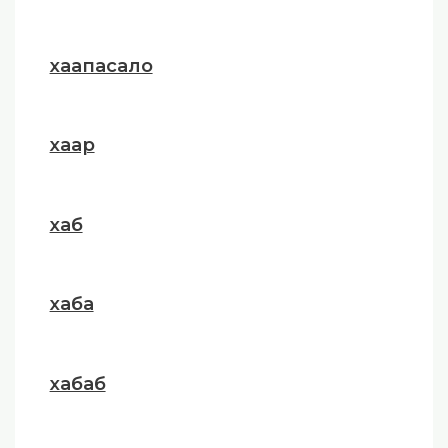
хаапасало
хаар
хаб
хаба
хабаб