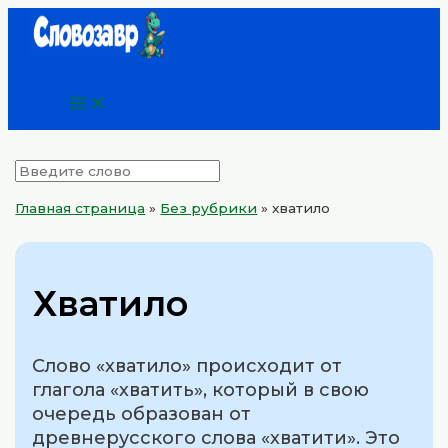
Main
Перейти
Menu
к
содержимому
Главная страница
»
Без рубрики
»
хватило
Хватило
Слово «хватило» происходит от
глагола «хватить», который в свою
очередь образован от
древнерусского слова «хватити». Это