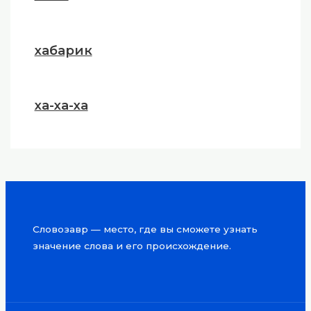
хабарик
ха-ха-ха
Словозавр — место, где вы сможете узнать
значение слова и его происхождение.