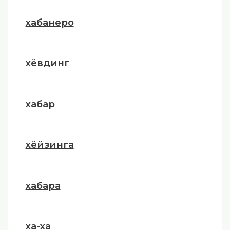
хабанеро
хёвдинг
хабар
хёйзинга
хабара
ха-ха