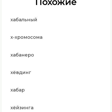
Похожие
хабальный
х-хромосома
хабанеро
хёвдинг
хабар
хёйзинга