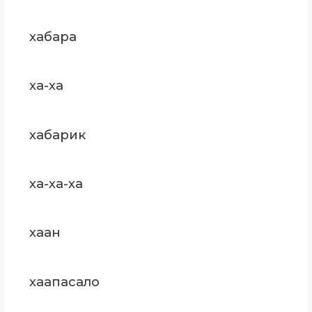
хабара
ха-ха
хабарик
ха-ха-ха
хаан
хаапасало