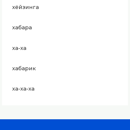
хёйзинга
хабара
ха-ха
хабарик
ха-ха-ха