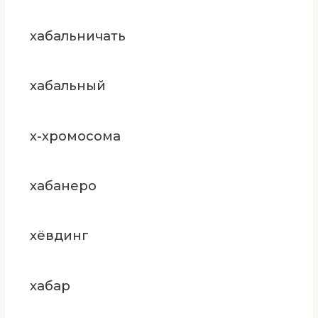
хабальничать
хабальный
х-хромосома
хабанеро
хёвдинг
хабар