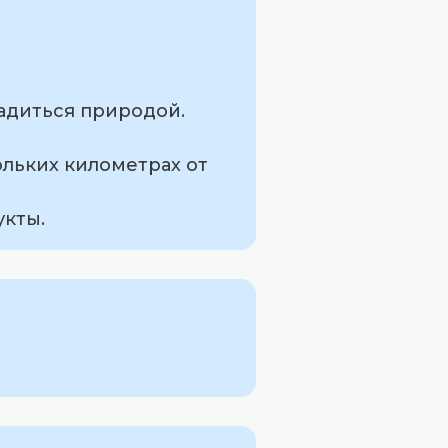
ладиться природой.
ольких километрах от
укты.