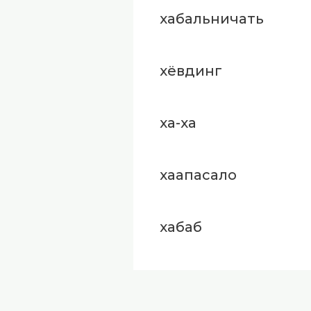
хабальничать
хёвдинг
ха-ха
хаапасало
хабаб