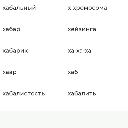
хабальный
х-хромосома
хабар
хёйзинга
хабарик
ха-ха-ха
хаар
хаб
хабалистость
хабалить