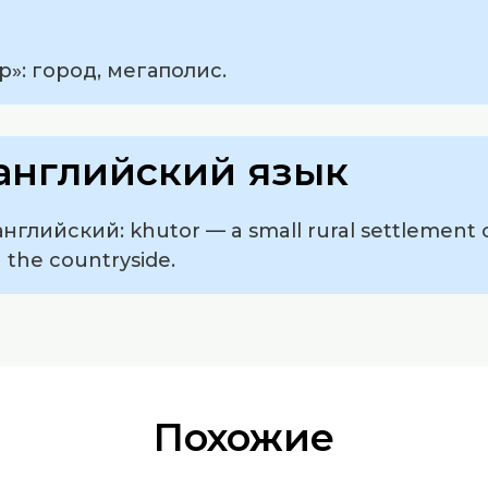
р»: город, мегаполис.
английский язык
глийский: khutor — a small rural settlement co
n the countryside.
Похожие