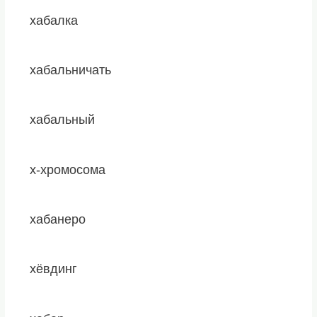
хабалка
хабальничать
хабальный
х-хромосома
хабанеро
хёвдинг