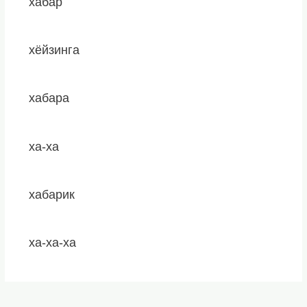
хабар
хёйзинга
хабара
ха-ха
хабарик
ха-ха-ха