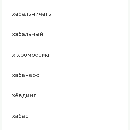
хабальничать
хабальный
х-хромосома
хабанеро
хёвдинг
хабар