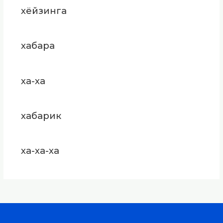
хёйзинга
хабара
ха-ха
хабарик
ха-ха-ха