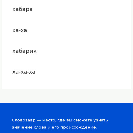
хабара
ха-ха
хабарик
ха-ха-ха
Словозавр — место, где вы сможете узнать
значение слова и его происхождение.