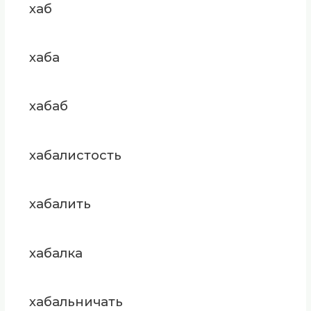
хаб
хаба
хабаб
хабалистость
хабалить
хабалка
хабальничать