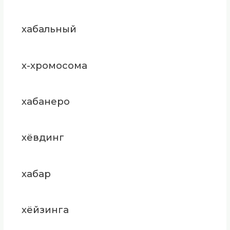
хабальный
х-хромосома
хабанеро
хёвдинг
хабар
хёйзинга