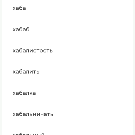
хаба
хабаб
хабалистость
хабалить
хабалка
хабальничать