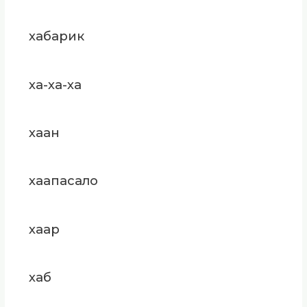
хабарик
ха-ха-ха
хаан
хаапасало
хаар
хаб