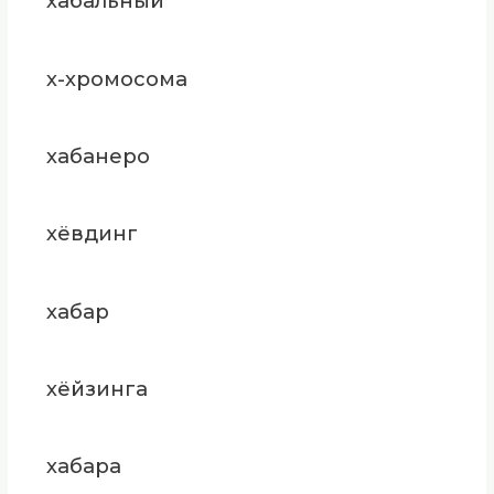
хабальный
х-хромосома
хабанеро
хёвдинг
хабар
хёйзинга
хабара