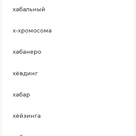
хабальный
х-хромосома
хабанеро
хёвдинг
хабар
хёйзинга