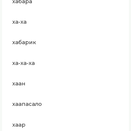
хабара
ха-ха
хабарик
ха-ха-ха
хаан
хаапасало
хаар