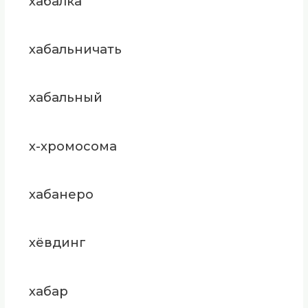
хабалка
хабальничать
хабальный
х-хромосома
хабанеро
хёвдинг
хабар