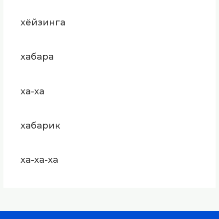
хёйзинга
хабара
ха-ха
хабарик
ха-ха-ха