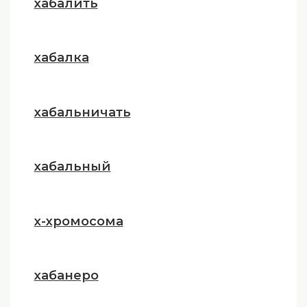
хабалить
хабалка
хабальничать
хабальный
х-хромосома
хабанеро