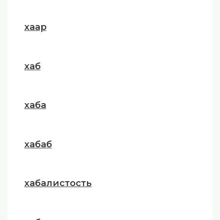
хаар
хаб
хаба
хабаб
хабалистость