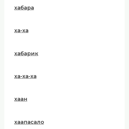
хабара
ха-ха
хабарик
ха-ха-ха
хаан
хаапасало