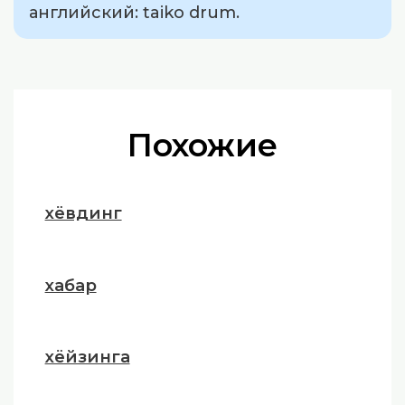
английский: taiko drum.
Похожие
хёвдинг
хабар
хёйзинга