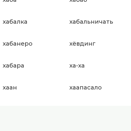
хабалка
хабальничать
хабанеро
хёвдинг
хабара
ха-ха
хаан
хаапасало