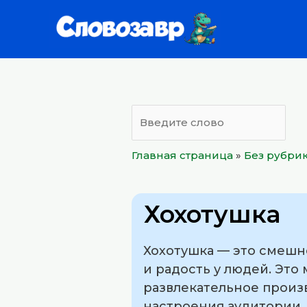
Перейти
к
содержимому
Главная страница
»
Без рубри
Хохотушка
Хохотушка — это смешн
и радость у людей. Это
развлекательное произ
настроения аудитории.