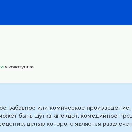
ки
»
хохотушка
ое, забавное или комическое произведение,
 может быть шутка, анекдот, комедийное пр
ведение, целью которого является развлече