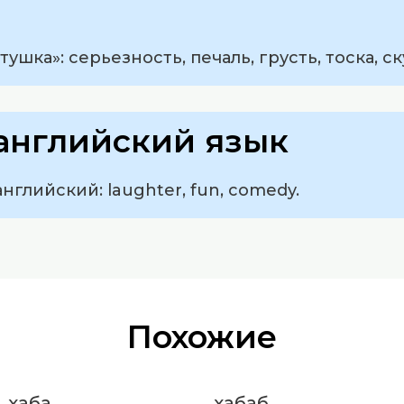
ушка»: серьезность, печаль, грусть, тоска, ск
английский язык
нглийский: laughter, fun, comedy.
Похожие
хаба
хабаб