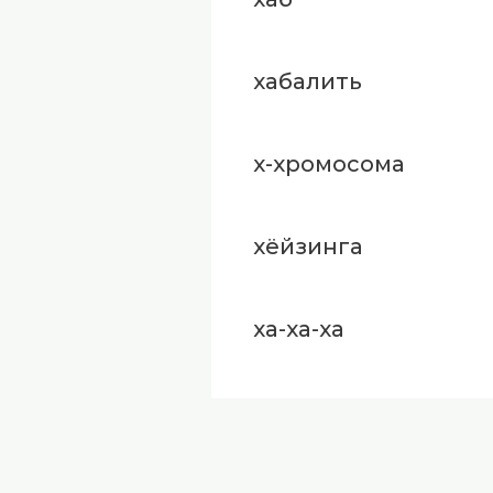
хабалить
х-хромосома
хёйзинга
ха-ха-ха