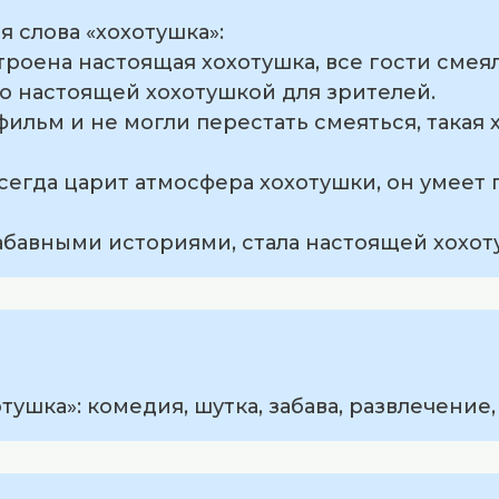
 слова «хохотушка»:
троена настоящая хохотушка, все гости смеял
о настоящей хохотушкой для зрителей.
фильм и не могли перестать смеяться, такая 
всегда царит атмосфера хохотушки, он умее
забавными историями, стала настоящей хохот
тушка»: комедия, шутка, забава, развлечение