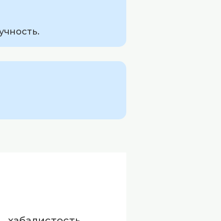
учность.
хабалистость