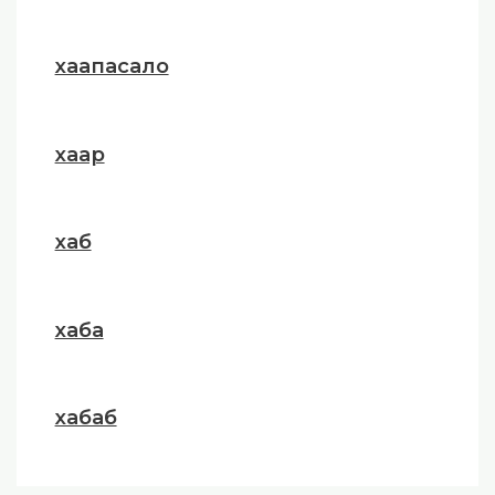
хаапасало
хаар
хаб
хаба
хабаб