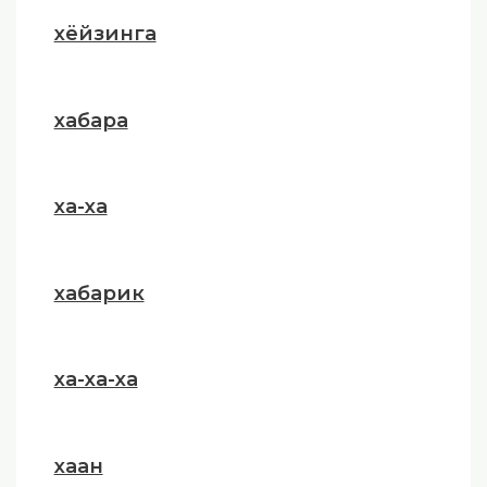
хёйзинга
хабара
ха-ха
хабарик
ха-ха-ха
хаан