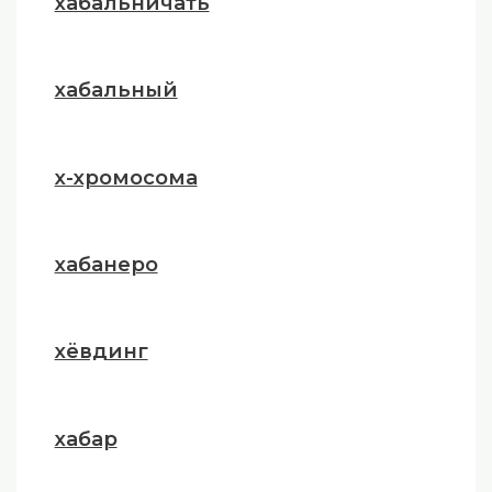
хабальничать
хабальный
х-хромосома
хабанеро
хёвдинг
хабар