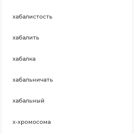
хабалистость
хабалить
хабалка
хабальничать
хабальный
х-хромосома