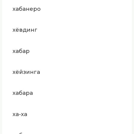
хабанеро
хёвдинг
хабар
хёйзинга
хабара
ха-ха