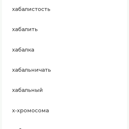
хабалистость
хабалить
хабалка
хабальничать
хабальный
х-хромосома