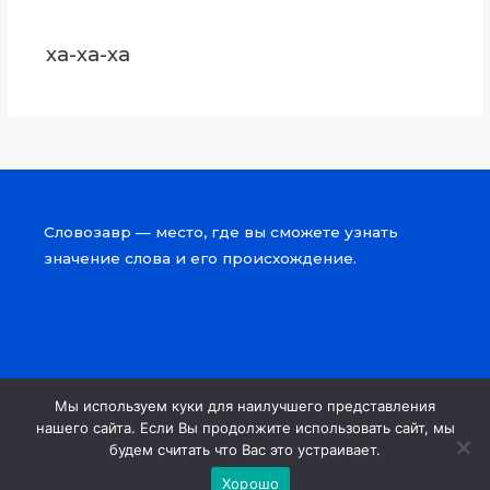
ха-ха-ха
Словозавр — место, где вы сможете узнать
значение слова и его происхождение.
Мы используем куки для наилучшего представления
Copyright © 2026 Словозавр
нашего сайта. Если Вы продолжите использовать сайт, мы
будем считать что Вас это устраивает.
Powered by Словозавр
Хорошо