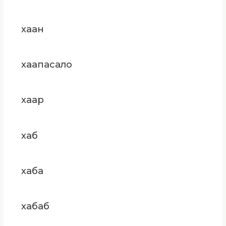
хаан
хаапасало
хаар
хаб
хаба
хабаб