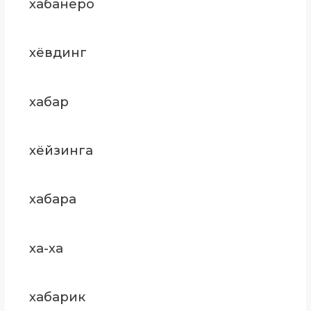
хабанеро
хёвдинг
хабар
хёйзинга
хабара
ха-ха
хабарик