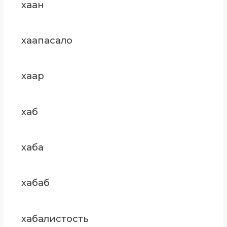
хаан
хаапасало
хаар
хаб
хаба
хабаб
хабалистость