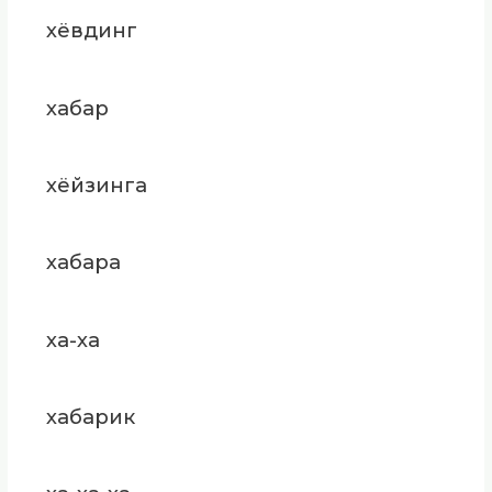
хёвдинг
хабар
хёйзинга
хабара
ха-ха
хабарик