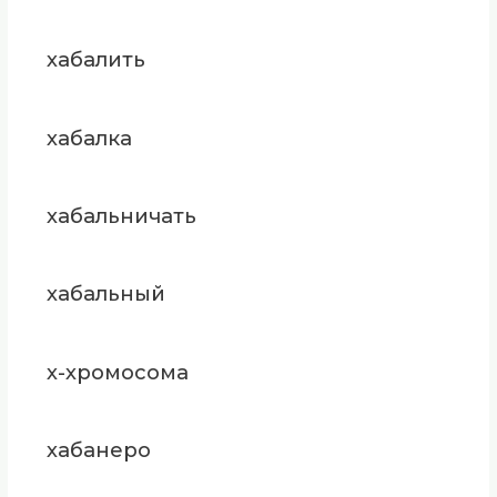
хабалить
хабалка
хабальничать
хабальный
х-хромосома
хабанеро