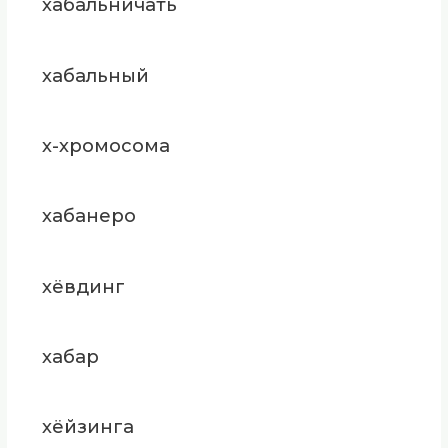
хабальничать
хабальный
х-хромосома
хабанеро
хёвдинг
хабар
хёйзинга