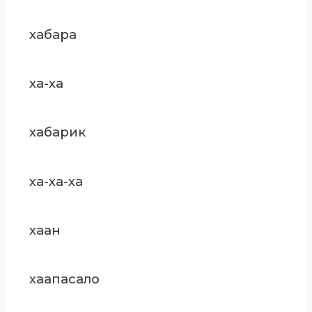
хабара
ха-ха
хабарик
ха-ха-ха
хаан
хаапасало