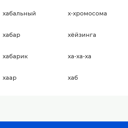
хабальный
х-хромосома
хабар
хёйзинга
хабарик
ха-ха-ха
хаар
хаб