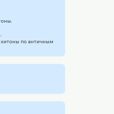
тоны.
.
 хитоны по античным