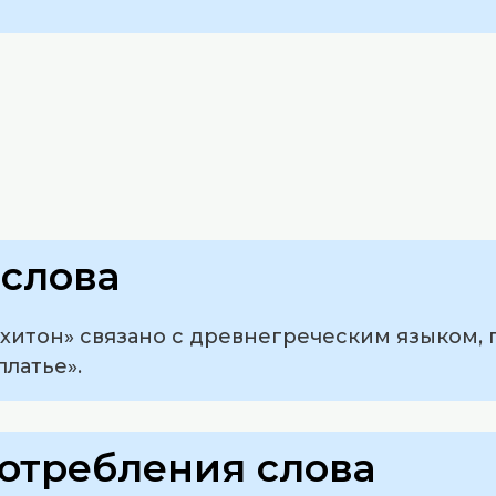
слова
итон» связано с древнегреческим языком, где
платье».
отребления слова