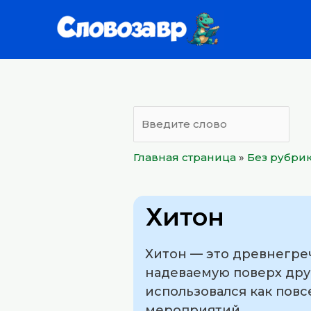
Перейти
к
содержимому
Главная страница
»
Без рубри
Хитон
Хитон — это древнегре
надеваемую поверх дру
использовался как повс
мероприятий.