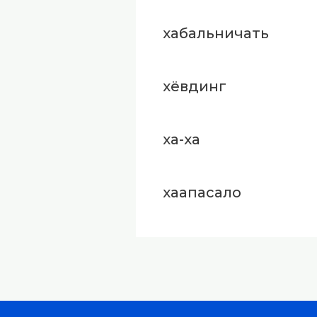
хабальничать
хёвдинг
ха-ха
хаапасало