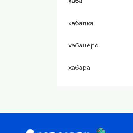
хаба
хабалка
хабанеро
хабара