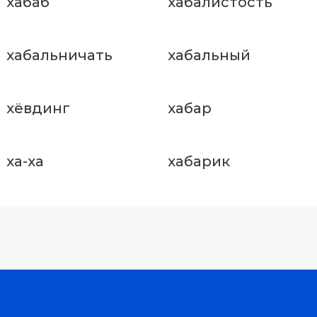
хабаб
хабалистость
хабальничать
хабальный
хёвдинг
хабар
ха-ха
хабарик