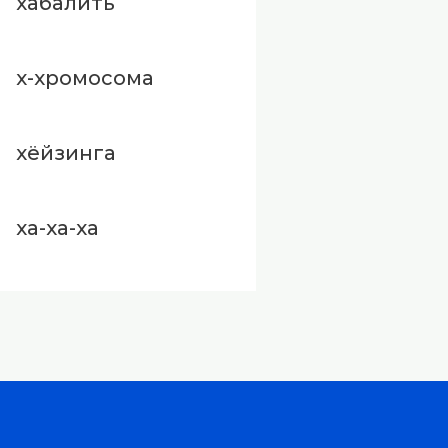
хабалить
х-хромосома
хёйзинга
ха-ха-ха