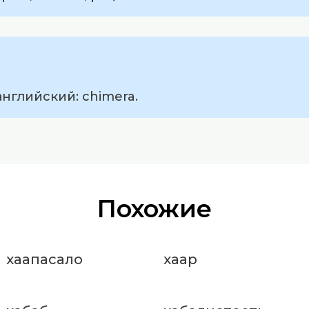
английский: chimera.
Похожие
хаапасало
хаар