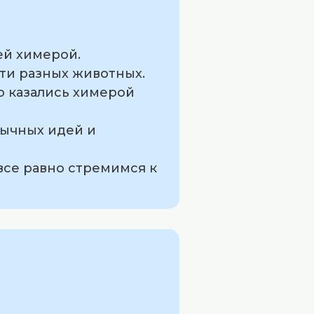
ей химерой.
ти разных животных.
о казались химерой
бычных идей и
все равно стремимся к