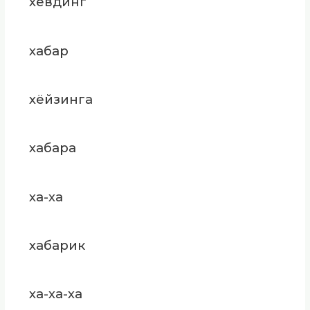
хёвдинг
хабар
хёйзинга
хабара
ха-ха
хабарик
ха-ха-ха