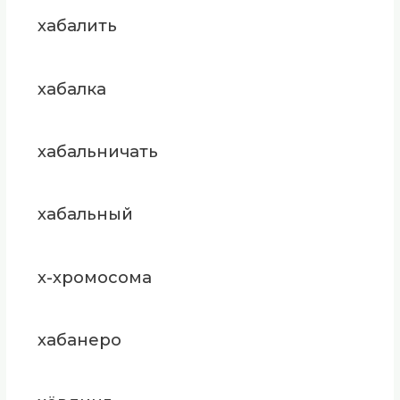
хабалить
хабалка
хабальничать
хабальный
х-хромосома
хабанеро