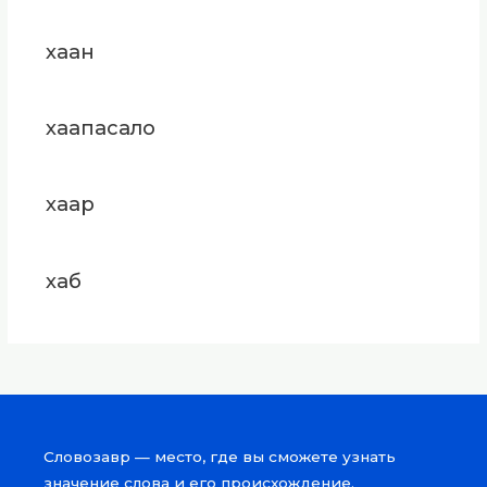
хаан
хаапасало
хаар
хаб
Словозавр — место, где вы сможете узнать
значение слова и его происхождение.