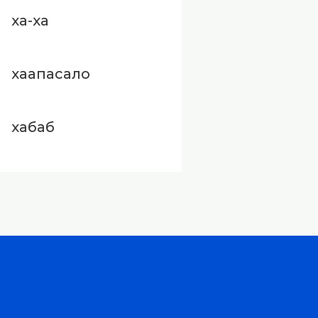
ха-ха
хаапасало
хабаб