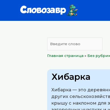
Перейти
к
содержимому
Главная страница
»
Без рубри
Хибарка
Хибарка — это деревянн
других сельскохозяйст
крышу с наклоном для з
загородных участках и 