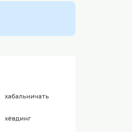
хабальничать
хёвдинг