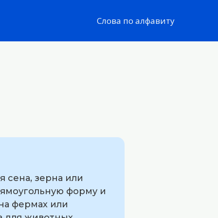
Слова по алфавиту
 сена, зерна или
рямоугольную форму и
 на фермах или
а для животных.