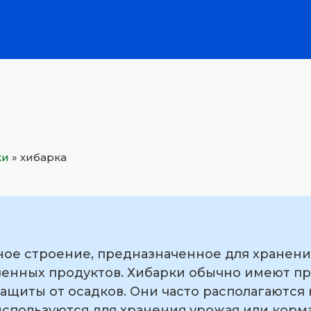
ки
»
хибарка
ое строение, предназначенное для хранения
венных продуктов. Хибарки обычно имеют п
ащиты от осадков. Они часто располагаются
используются для хранения урожая или корм