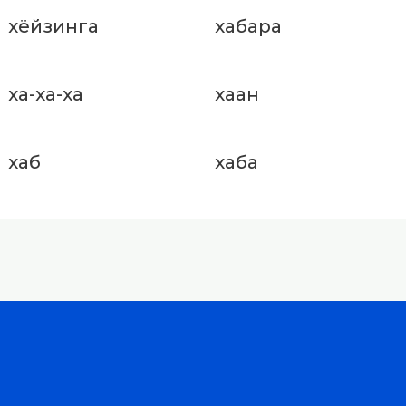
хёйзинга
хабара
ха-ха-ха
хаан
хаб
хаба