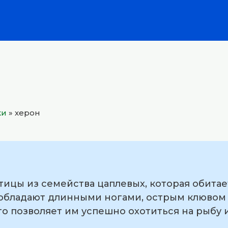
ки
»
херон
тицы из семейства цаплевых, которая обитае
 обладают длинными ногами, острым клювом
то позволяет им успешно охотиться на рыбу 