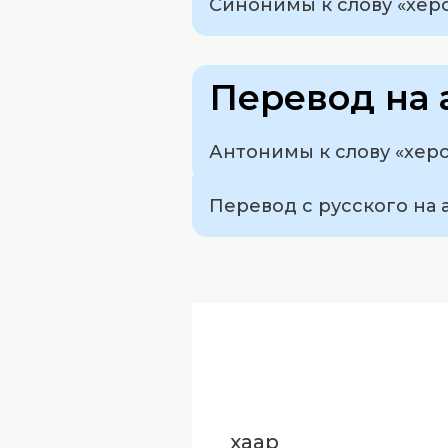
Синонимы к слову «херон
Перевод на 
Антонимы к слову «херо
Перевод с русского на 
хаар