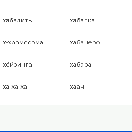
хабалить
хабалка
х-хромосома
хабанеро
хёйзинга
хабара
ха-ха-ха
хаан