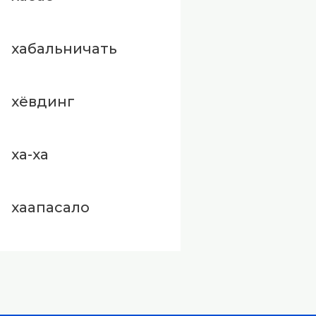
хабальничать
хёвдинг
ха-ха
хаапасало