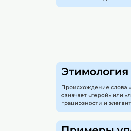
Этимология 
Происхождение слова «х
означает «герой» или «
грациозности и элеган
Примеры уп