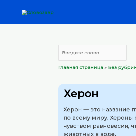
Перейти
к
содержимому
Главная страница
»
Без рубри
Херон
Херон — это название п
по всему миру. Хероны
чувством равновесия, ч
животных в воде.