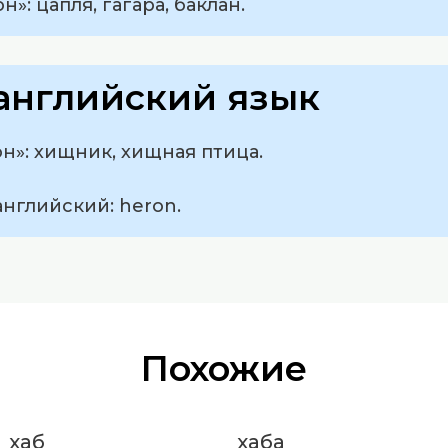
»: цапля, гагара, баклан.
английский язык
н»: хищник, хищная птица.
английский: heron.
Похожие
хаб
хаба