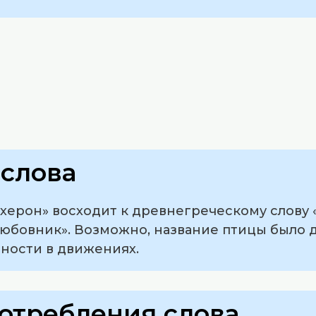
слова
ерон» восходит к древнегреческому слову «ἔρ
любовник». Возможно, название птицы было д
тности в движениях.
отребления слова