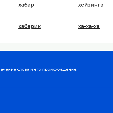
хабар
хёйзинга
хабарик
ха-ха-ха
значение слова и его происхождение.