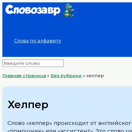
Перейти
к
содержимому
Слова по алфавиту
Главная страница
»
Без рубрики
»
хелпер
Хелпер
Слово «хелпер» происходит от английского
«помощник» или «ассистент». Это слово ш