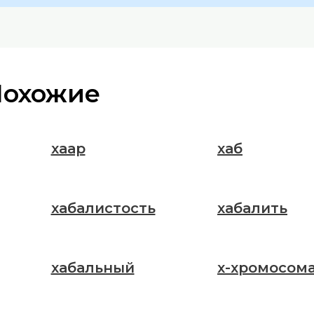
Похожие
хаар
хаб
хабалистость
хабалить
хабальный
х-хромосом