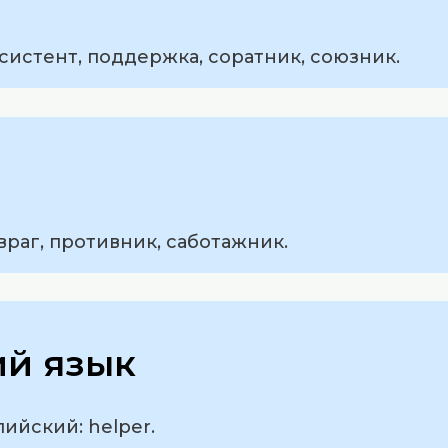
систент, поддержка, соратник, союзник.
враг, противник, саботажник.
ий язык
лийский: helper.