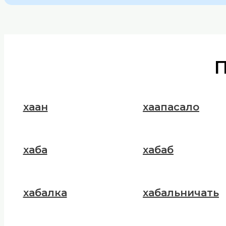
хаан
хаапасало
хаба
хабаб
хабалка
хабальничать