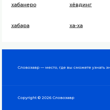
хабанеро
хёвдинг
хабара
ха-ха
Словозавр — место, где вы сможете узнать 
Copyright © 2026 Словозавр