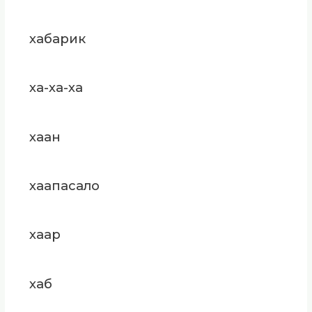
хабарик
ха-ха-ха
хаан
хаапасало
хаар
хаб