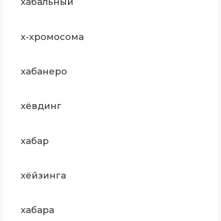
хабальный
х-хромосома
хабанеро
хёвдинг
хабар
хёйзинга
хабара