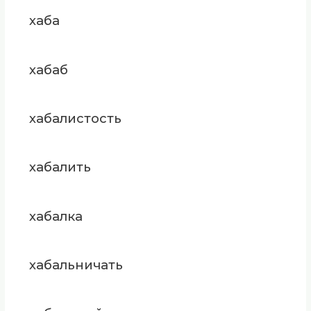
хаба
хабаб
хабалистость
хабалить
хабалка
хабальничать