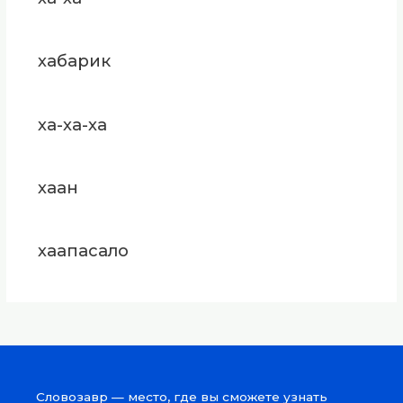
хабарик
ха-ха-ха
хаан
хаапасало
Словозавр — место, где вы сможете узнать