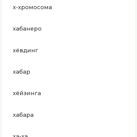
х-хромосома
хабанеро
хёвдинг
хабар
хёйзинга
хабара
ха-ха