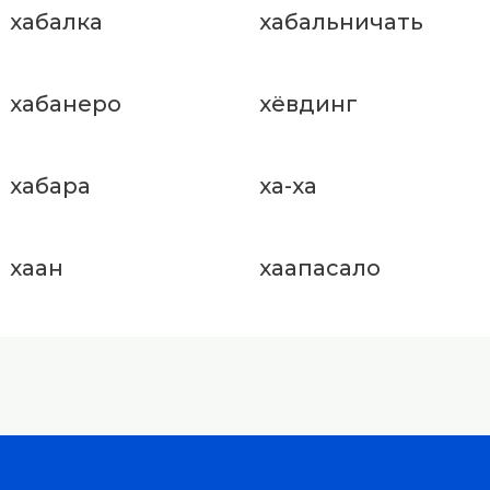
хабалка
хабальничать
хабанеро
хёвдинг
хабара
ха-ха
хаан
хаапасало