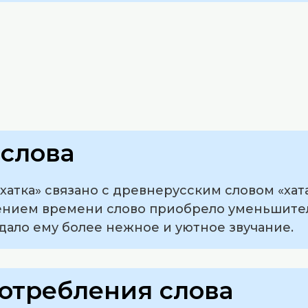
слова
атка» связано с древнерусским словом «хата
ением времени слово приобрело уменьшите
идало ему более нежное и уютное звучание.
отребления слова