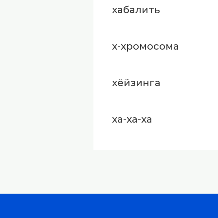
хабалить
х-хромосома
хёйзинга
ха-ха-ха