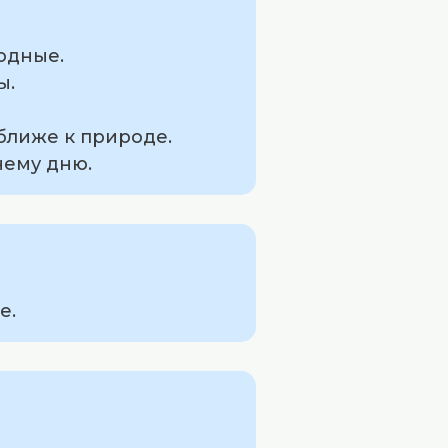
ходные.
ы.
 ближе к природе.
нему дню.
е.