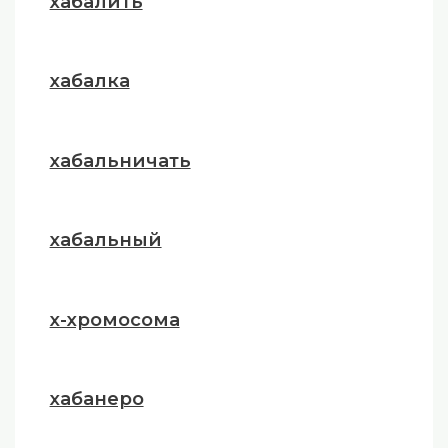
хабалить
хабалка
хабальничать
хабальный
х-хромосома
хабанеро