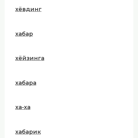
хёвдинг
хабар
хёйзинга
хабара
ха-ха
хабарик