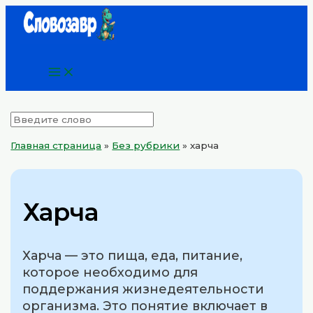
Main
Перейти
Menu
к
содержимому
Главная страница
»
Без рубрики
»
харча
Харча
Харча — это пища, еда, питание,
которое необходимо для
поддержания жизнедеятельности
организма. Это понятие включает в