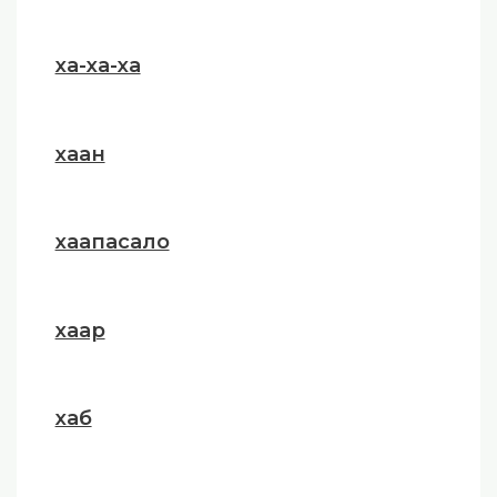
ха-ха-ха
хаан
хаапасало
хаар
хаб