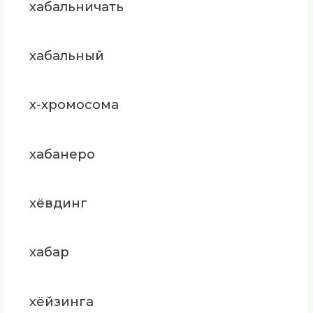
хабальничать
хабальный
х-хромосома
хабанеро
хёвдинг
хабар
хёйзинга