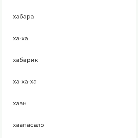
хабара
ха-ха
хабарик
ха-ха-ха
хаан
хаапасало