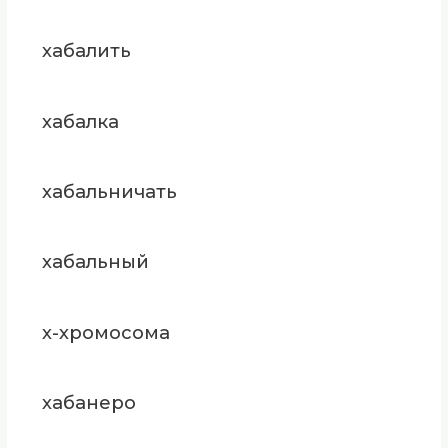
хабалить
хабалка
хабальничать
хабальный
х-хромосома
хабанеро