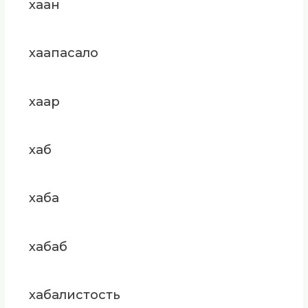
хаан
хаапасало
хаар
хаб
хаба
хабаб
хабалистость