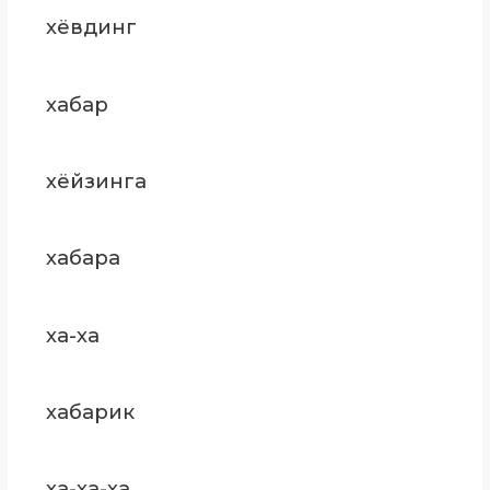
хёвдинг
хабар
хёйзинга
хабара
ха-ха
хабарик
ха-ха-ха