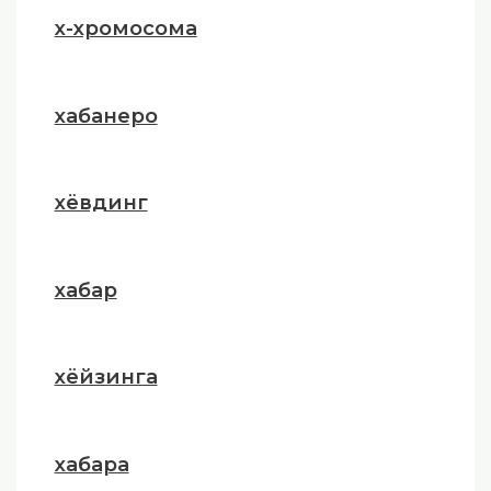
х-хромосома
хабанеро
хёвдинг
хабар
хёйзинга
хабара