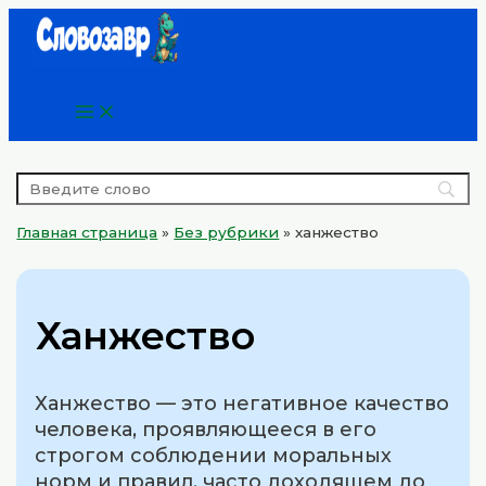
Main
Перейти
Menu
к
содержимому
Главная страница
»
Без рубрики
»
ханжество
Ханжество
Ханжество — это негативное качество
человека, проявляющееся в его
строгом соблюдении моральных
норм и правил, часто доходящем до