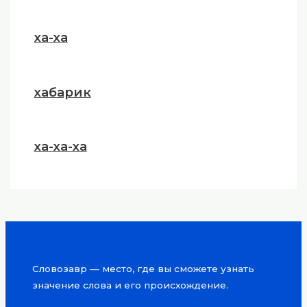
ха-ха
хабарик
ха-ха-ха
Словозавр — место, где вы сможете узнать
значение слова и его происхождение.