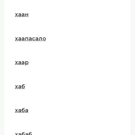
хаан
хаапасало
хаар
хаб
хаба
хабаб