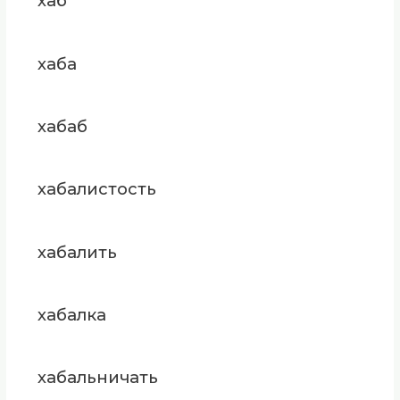
хаб
хаба
хабаб
хабалистость
хабалить
хабалка
хабальничать