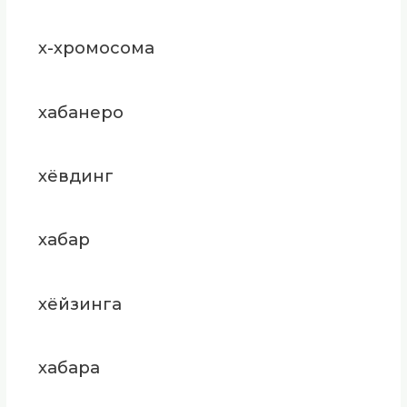
х-хромосома
хабанеро
хёвдинг
хабар
хёйзинга
хабара