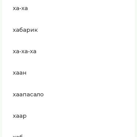
ха-ха
хабарик
ха-ха-ха
хаан
хаапасало
хаар