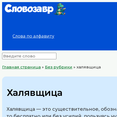
Перейти
к
содержимому
Слова по алфавиту
Главная страница
»
Без рубрики
»
халявщица
Халявщица
Халявщица — это существительное, обозн
то бесплатно или без усилий, пользуясь 