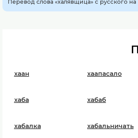
Перевод слова «халявщица» с русского на 
хаан
хаапасало
хаба
хабаб
хабалка
хабальничать