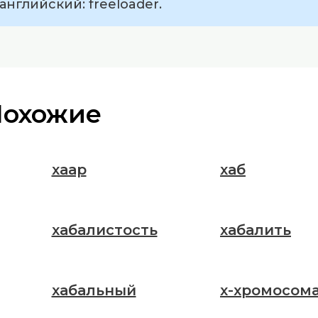
английский: freeloader.
Похожие
хаар
хаб
хабалистость
хабалить
хабальный
х-хромосом