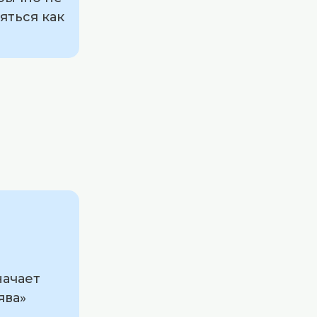
яться как
начает
ява»