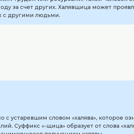
оду за счет других. Халявщица может проявл
х с другими людьми.
 с устаревшим словом «халява», которое оз
лий. Суффикс «-щица» образует от слова «хал
 занимающееся получением халявы.