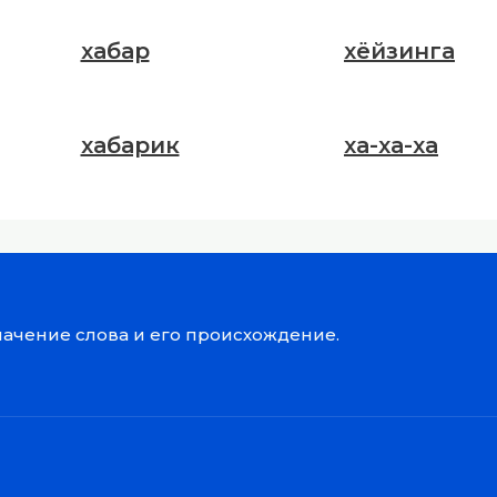
хабар
хёйзинга
хабарик
ха-ха-ха
значение слова и его происхождение.