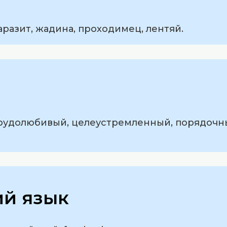
аразит, жадина, проходимец, лентяй.
 трудолюбивый, целеустремленный, порядочн
ий язык