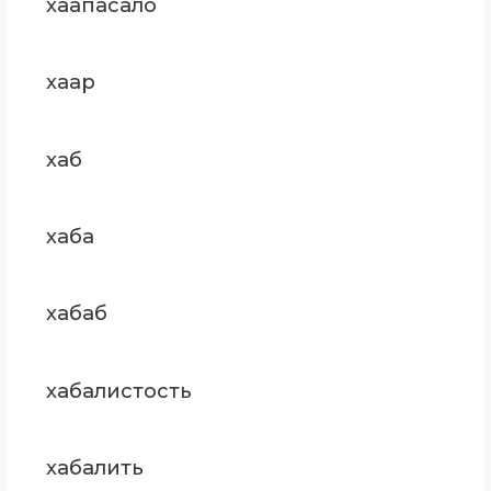
хаапасало
хаар
хаб
хаба
хабаб
хабалистость
хабалить