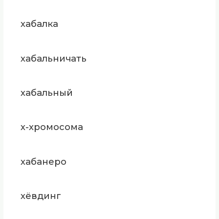
хабалка
хабальничать
хабальный
х-хромосома
хабанеро
хёвдинг