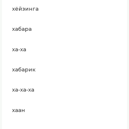
хёйзинга
хабара
ха-ха
хабарик
ха-ха-ха
хаан