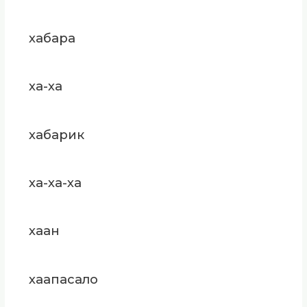
хабара
ха-ха
хабарик
ха-ха-ха
хаан
хаапасало