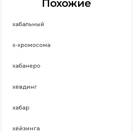
Похожие
хабальный
х-хромосома
хабанеро
хёвдинг
хабар
хёйзинга