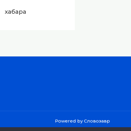
хабара
Powered by Словозавр