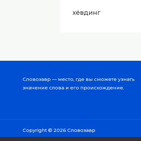
хёвдинг
Словозавр — место, где вы сможете узнать
значение слова и его происхождение.
Copyright © 2026 Словозавр