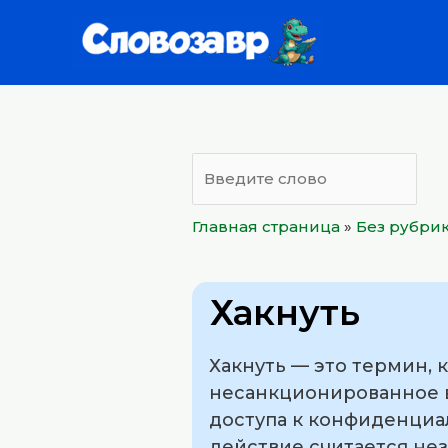
Перейти
к
содержимому
Главная страница
»
Без рубри
Хакнуть
Хакнуть — это термин, 
несанкционированное в
доступа к конфиденциа
действие считается не