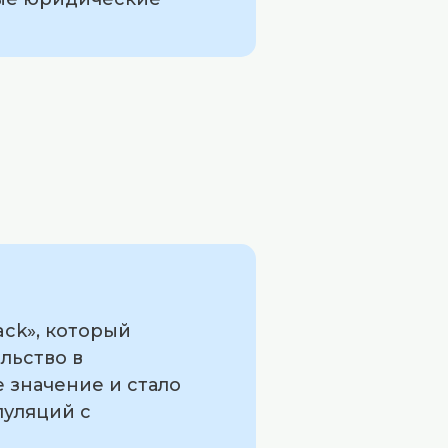
ack», который
льство в
 значение и стало
пуляций с