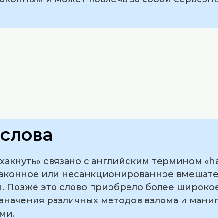
слова
хакнуть» связано с английским термином «h
законное или несанкционированное вмешате
 Позже это слово приобрело более широкое
означения различных методов взлома и мани
ми.