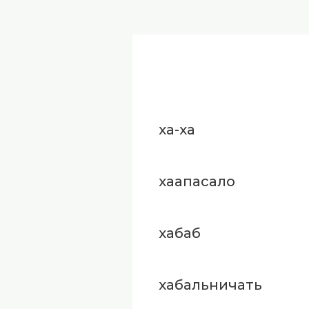
ха-ха
хаапасало
хабаб
хабальничать