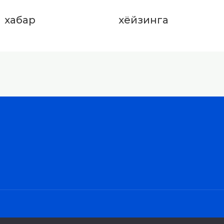
хабар
хёйзинга