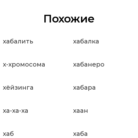
Похожие
хабалить
хабалка
х-хромосома
хабанеро
хёйзинга
хабара
ха-ха-ха
хаан
хаб
хаба