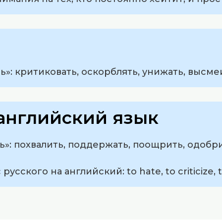
ь»: критиковать, оскорблять, унижать, высме
английский язык
ь»: похвалить, поддержать, поощрить, одобри
усского на английский: to hate, to criticize, t