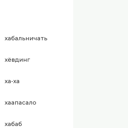
хабальничать
хёвдинг
ха-ха
хаапасало
хабаб