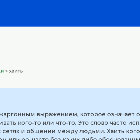
ки
»
хаить
 жаргонным выражением, которое означает о
вать кого-то или что-то. Это слово часто ис
 сетях и общении между людьми. Хаить кого
м или ее, часто без каких-либо обоснованн