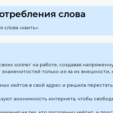
отребления слова
 слова «хаить»:
 своих коллег на работе, создавая напряженн
 знаменитостей только из-за их внешности, 
янных хейтов в свой адрес и решила перестат
льзуют анонимность интернета, чтобы свобод
нимания на тех, кто постоянно хейтит, и прос