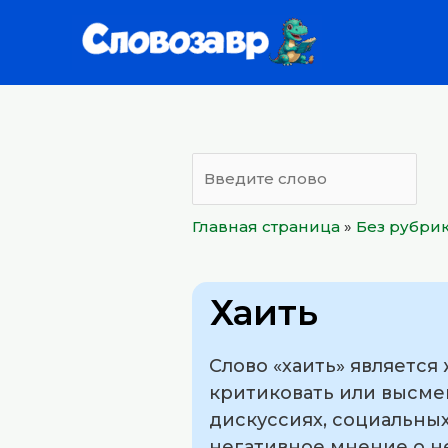
Перейти
к
содержимому
Главная страница
»
Без рубри
Хаить
Слово «хаить» является
критиковать или высмеи
дискуссиях, социальных
негативное мнение о не