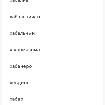
хабалка
хабальничать
хабальный
х-хромосома
хабанеро
хёвдинг
хабар