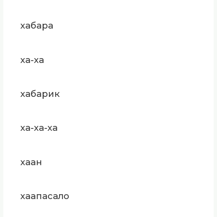
хабара
ха-ха
хабарик
ха-ха-ха
хаан
хаапасало