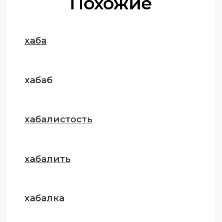
Похожие
хаба
хабаб
хабалистость
хабалить
хабалка