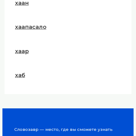
хаан
хаапасало
хаар
хаб
Словозавр — место, где вы сможете узнать