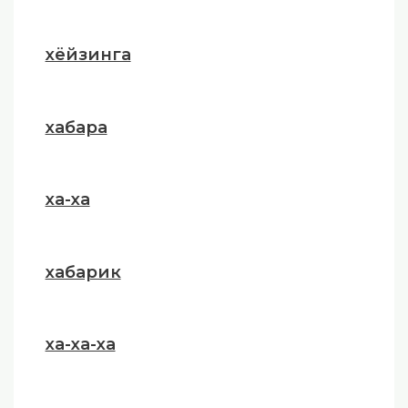
хёйзинга
хабара
ха-ха
хабарик
ха-ха-ха