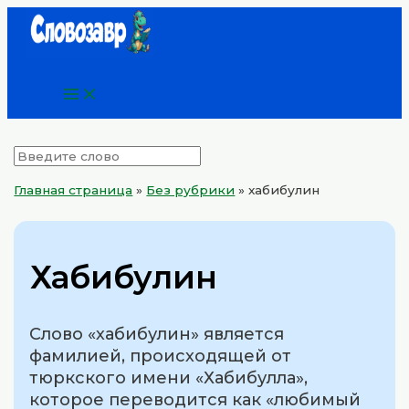
Main
Перейти
Menu
к
содержимому
Главная страница
»
Без рубрики
»
хабибулин
Хабибулин
Слово «хабибулин» является
фамилией, происходящей от
тюркского имени «Хабибулла»,
которое переводится как «любимый