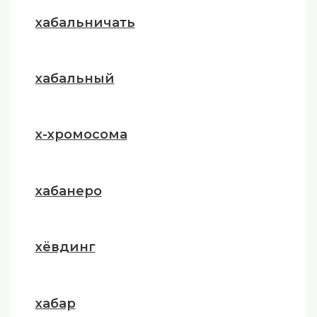
хабальничать
хабальный
х-хромосома
хабанеро
хёвдинг
хабар