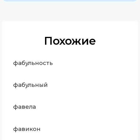
Похожие
фабульность
фабульный
фавела
фавикон