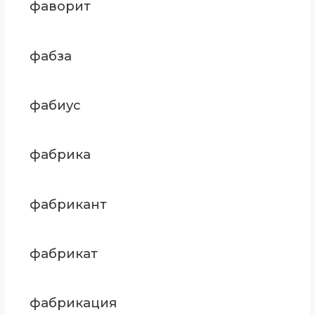
фаворит
фабза
фабиус
фабрика
фабрикант
фабрикат
фабрикация