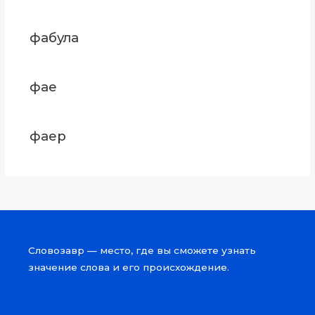
фабула
фае
фаер
Словозавр — место, где вы сможете узнать
значение слова и его происхождение.