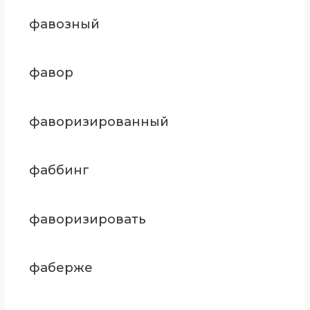
фавозный
фавор
фаворизированный
фаббинг
фаворизировать
фаберже