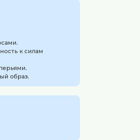
осами.
ность к силам
перьями.
ый образ.