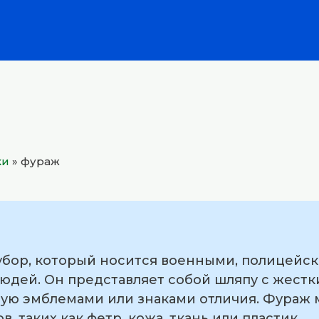
ки
»
фураж
убор, который носится военными, полицейс
юдей. Он представляет собой шляпу с жест
ную эмблемами или знаками отличия. Фураж 
, таких как фетр, кожа, ткань или пластик.