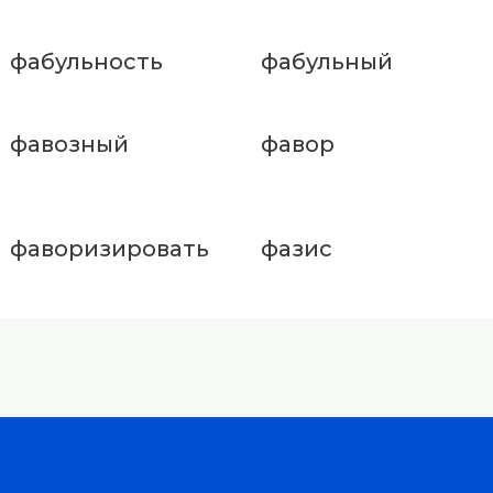
фабульность
фабульный
фавозный
фавор
фаворизировать
фазис