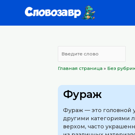
Перейти
к
содержимому
Главная страница
»
Без рубри
Фураж
Фураж — это головной 
другими категориями л
верхом, часто украшен
из различных материалов