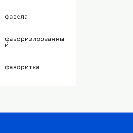
фавела
фаворизированны
й
фаворитка