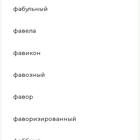
фабульный
фавела
фавикон
фавозный
фавор
фаворизированный