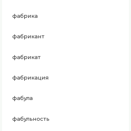
фабрика
фабрикант
фабрикат
фабрикация
фабула
фабульность