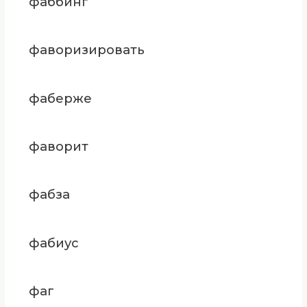
фаббинг
фаворизировать
фаберже
фаворит
фабза
фабиус
фаг