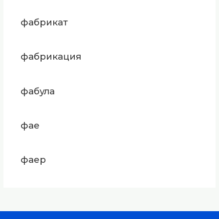
фабрикат
фабрикация
фабула
фае
фаер