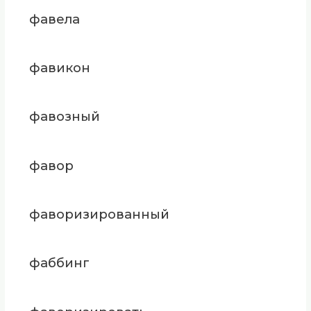
фавела
фавикон
фавозный
фавор
фаворизированный
фаббинг