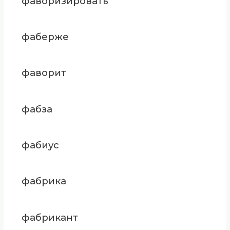
фаворизировать
фаберже
фаворит
фабза
фабиус
фабрика
фабрикант