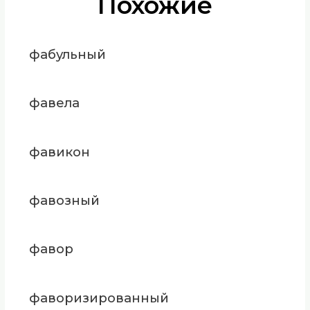
Похожие
фабульный
фавела
фавикон
фавозный
фавор
фаворизированный