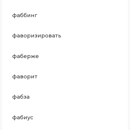
фаббинг
фаворизировать
фаберже
фаворит
фабза
фабиус