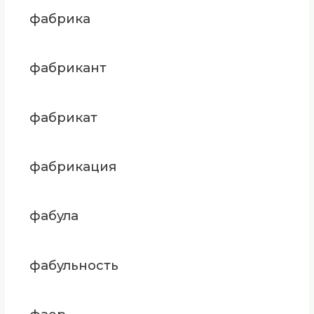
фабрика
фабрикант
фабрикат
фабрикация
фабула
фабульность