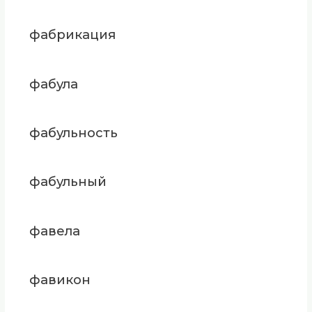
фабрикация
фабула
фабульность
фабульный
фавела
фавикон