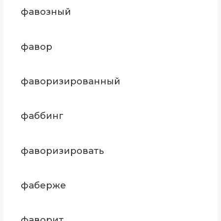
фавозный
фавор
фаворизированный
фаббинг
фаворизировать
фаберже
фаворит