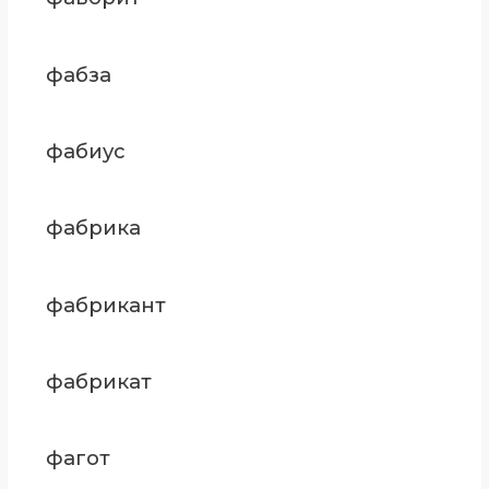
фабза
фабиус
фабрика
фабрикант
фабрикат
фагот