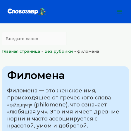
Перейти
Mai
к
Men
содержимому
Главная страница
»
Без рубрики
»
филомена
Филомена
Филомена — это женское имя,
происходящее от греческого слова
«φιλομηνη» (philomene), что означает
«любящая ум». Это имя имеет древние
корни и часто ассоциируется с
красотой, умом и добротой.