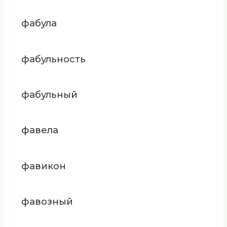
фабула
фабульность
фабульный
фавела
фавикон
фавозный