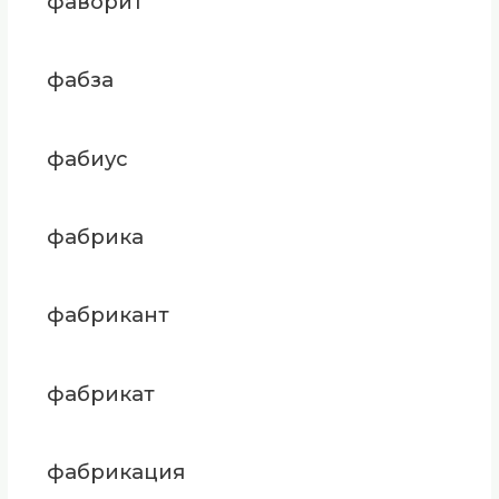
фаворит
фабза
фабиус
фабрика
фабрикант
фабрикат
фабрикация