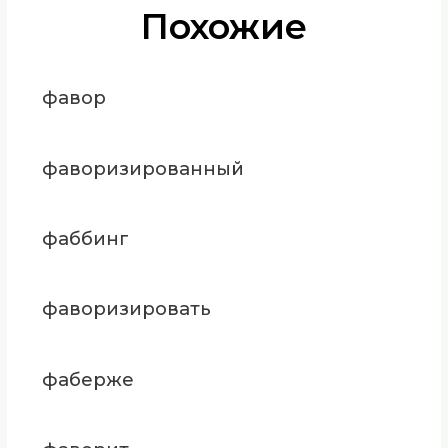
Похожие
фавор
фаворизированный
фаббинг
фаворизировать
фаберже