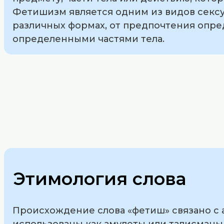
Фетишизм является одним из видов сексу
различных формах, от предпочтения опр
определенными частями тела.
Этимология слова
Происхождение слова «фетиш» связано с
использованы как амулеты или талисманы