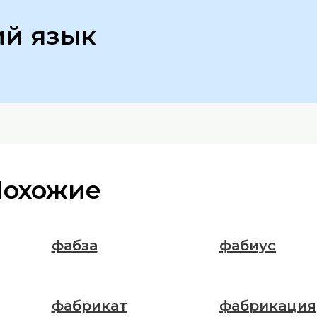
ий язык
Похожие
фабза
фабиус
фабрикат
фабрикация