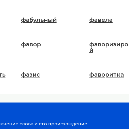
фабульный
фавела
фавор
фаворизиро
й
ть
фазис
фаворитка
значение слова и его происхождение.