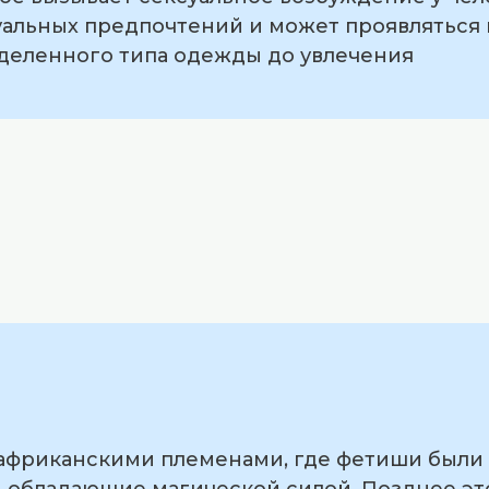
альных предпочтений и может проявляться 
еделенного типа одежды до увлечения
 африканскими племенами, где фетиши были
, обладающие магической силой. Позднее эт