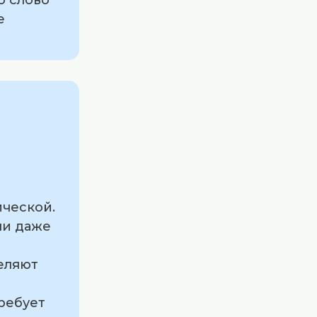
е
ической.
ли даже
еляют
ребует