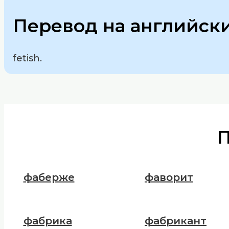
Перевод на английск
fetish.
фаберже
фаворит
фабрика
фабрикант