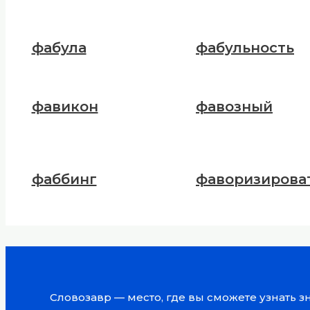
фабула
фабульность
фавикон
фавозный
фаббинг
фаворизирова
Словозавр — место, где вы сможете узнать 