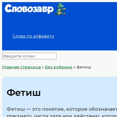
Перейти
к
содержимому
Слова по алфавиту
Главная страница
»
Без рубрики
»
фетиш
Фетиш
Фетиш — это понятие, которое обозначает
предмету, части тела или действию, кото